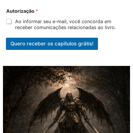
E
Autorização
*
m
a
Ao informar seu e-mail, você concorda em
i
receber comunicações relacionadas ao livro.
l
*
N
Quero receber os capitulos grátis!
o
m
e